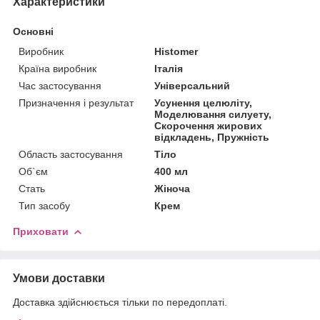
Характеристики
Основні
Виробник
Histomer
Країна виробник
Італія
Час застосування
Універсальний
Призначення і результат
Усунення целюліту,
Моделювання силуету,
Скорочення жирових
відкладень, Пружність
Область застосування
Тіло
Об`єм
400 мл
Стать
Жіноча
Тип засобу
Крем
Приховати
Умови доставки
Доставка здійснюється тільки по передоплаті.