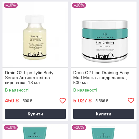
–10%
–10%
Drain O2 Lipo Lytic Body
Drain O2 Lipo Draining Easy
Serum Антицелюлітна
Mud Маска ліподренажна,
сироватка, 18 мл
500 мл
В наявності
В наявності
450
5 027
₴
₴
500 ₴
5 586 ₴
Купити
Купити
–10%
–10%