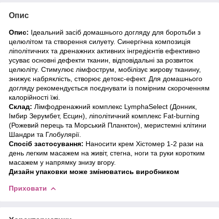
Опис
Опис:
Ідеальний засіб домашнього догляду для боротьби з
целюлітом та створення силуету. Синергічна композиція
ліполітичних та дренажних активних інгредієнтів ефективно
усуває основні дефекти тканин, відповідальні за розвиток
целюліту. Стимулює лімфострум, мобілізує жирову тканину,
знижує набряклість, створює детокс-ефект. Для домашнього
догляду рекомендується поєднувати із помірним скороченням
калорійності їжі.
Склад:
Лімфодренажний комплекс LymphaSelect (Донник,
Імбир Зерумбет, Есцин), ліполітичний комплекс Fat-burning
(Рожевий перець та Морський Планктон), меристемні клітини
Шандри та Глобулярії.
Спосіб застосування:
Наносити крем Хістомер 1-2 рази на
день легким масажем на живіт, стегна, ноги та руки коротким
масажем у напрямку знизу вгору.
Дизайн упаковки може змінюватись виробником
Приховати