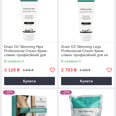
Drain O2 Slimming Hips
Drain O2 Slimming Legs
Professional Cream Крем-
Professional Cream Крем-
слімінг професійний для
слімінг професійний для ніг
живота та стегон, 250 мл
та сідниць, 250 мл
В наявності
В наявності
3 128
2 793
₴
₴
3 476 ₴
3 103 ₴
Купити
Купити
–10%
–10%