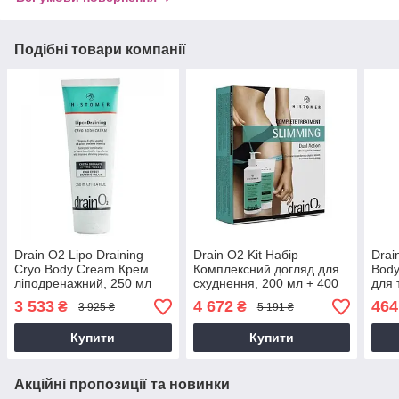
Подібні товари компанії
Drain O2 Lipo Draining
Drain O2 Kit Набір
Drai
Cryo Body Cream Крем
Комплексний догляд для
Body
ліподренажний, 250 мл
схуднення, 200 мл + 400
для 
мл
мл
3 533
4 672
464
₴
₴
3 925 ₴
5 191 ₴
Купити
Купити
Акційні пропозиції та новинки