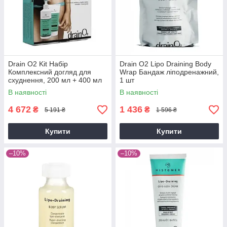
Drain O2 Kit Набір
Drain O2 Lipo Draining Body
Комплексний догляд для
Wrap Бандаж ліподренажний,
схуднення, 200 мл + 400 мл
1 шт
В наявності
В наявності
4 672
1 436
₴
₴
5 191 ₴
1 596 ₴
Купити
Купити
–10%
–10%