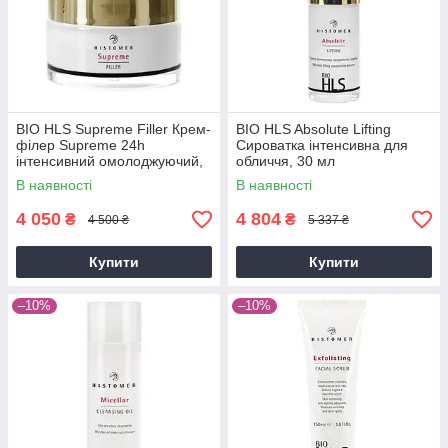
BIO HLS Supreme Filler Крем-
BIO HLS Absolute Lifting
філер Supreme 24h
Сироватка інтенсивна для
інтенсивний омолоджуючий,
обличчя, 30 мл
50 мл
В наявності
В наявності
4 050
4 804
₴
₴
4 500 ₴
5 337 ₴
Купити
Купити
–10%
–10%