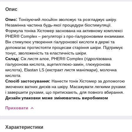
Опис
Опис:
Тонізуючий лосьйон зволожує та розгладжує шкіру.
Незамінна частина будь-якої процедури біостимуляції.
Формула тоніка Хістомер заснована на активному комплексі
PHER® Complex – регуляторі з про-гіалуроновими ензимами.
Він стимулює утворення гіалуронової кислоти в дермі та
допомагає протистояти процесам старіння шкіри. Підтримує
тонус, зволоженість та еластичність шкіри.
Склад:
Сік листя алое, PHER® Complex (гідролізована
гіалуронова кислота, ацетилглюко-замін, глюкуронова
кислота), Elastan LS (екстракт листя манілкари), молочна
кислота.
Спосіб застосування:
Нанести тонік Хістомер за допомогою
змочених ватних дисків на шкіру. Масажувати легкими рухами
і завершити рухами, що притискають, для повного вбирання.
Дизайн упаковки може змінюватись виробником
Приховати
Характеристики