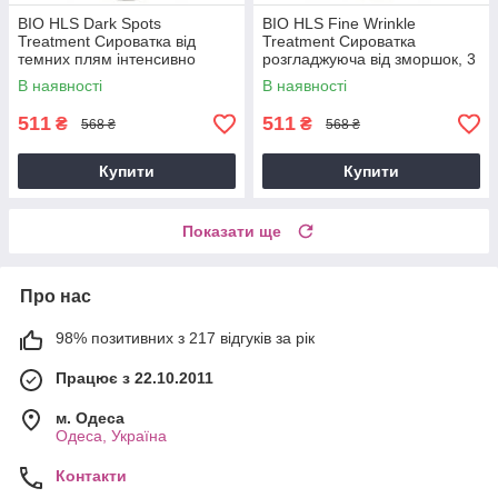
BIO HLS Dark Spots
BIO HLS Fine Wrinkle
Treatment Сироватка від
Treatment Сироватка
темних плям інтенсивно
розгладжуюча від зморшок, 3
омолоджуюча, 3 мл
мл
В наявності
В наявності
511
511
₴
₴
568 ₴
568 ₴
Купити
Купити
Показати ще
Про нас
98% позитивних з 217 відгуків за рік
Працює з 22.10.2011
м. Одеса
Одеса, Україна
Контакти