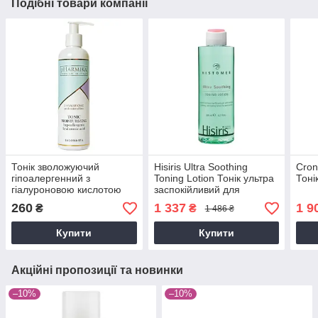
Подібні товари компанії
Тонік зволожуючий
Hisiris Ultra Soothing
Cron
гіпоалергенний з
Toning Lotion Тонік ультра
Тоні
гіалуроновою кислотою
заспокійливий для
Tonic Moisturizing
чутливої шкіри, 200 мл
260
1 337
1 9
₴
₴
1 486 ₴
Hypoallergenic Hyaluronic
Acid, 250 мл
Купити
Купити
Акційні пропозиції та новинки
–10%
–10%