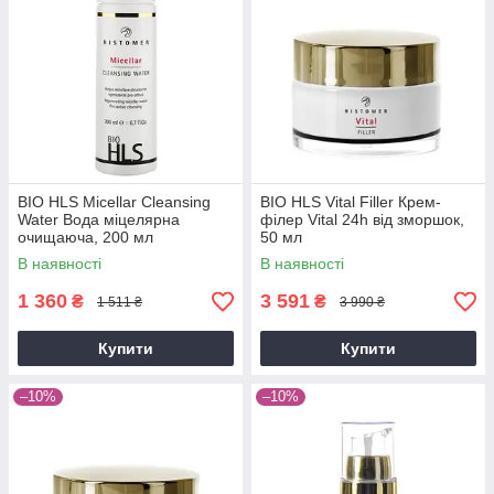
BIO HLS Micellar Cleansing
BIO HLS Vital Filler Крем-
Water Вода міцелярна
філер Vital 24h від зморшок,
очищаюча, 200 мл
50 мл
В наявності
В наявності
1 360
3 591
₴
₴
1 511 ₴
3 990 ₴
Купити
Купити
–10%
–10%