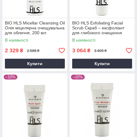
BIO HLS Micellar Cleansing Oil
BIO HLS Exfoliating Facial
Олія міцелярна очищувальна
Scrub Скраб – ексфоліант
для обличчя, 200 мл
для глибокого очищення
шкіри, 150 мл
В наявності
В наявності
2 329
3 064
₴
₴
2 588 ₴
3 405 ₴
Купити
Купити
–10%
–10%