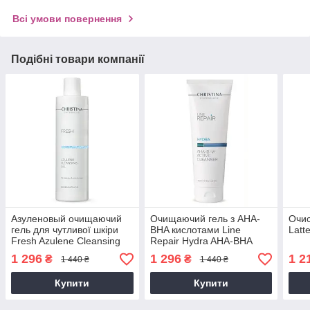
Всі умови повернення
Подібні товари компанії
Азуленовый очищаючий
Очищаючий гель з AHA-
Очис
гель для чутливої шкіри
BHA кислотами Line
Latt
Fresh Azulene Cleansing
Repair Hydra AHA-BHA
Gel for Delicate Reddish
Active Cleanser, 250 мл
1 296
1 296
1 2
₴
₴
1 440 ₴
1 440 ₴
Skin, 300мл
Купити
Купити