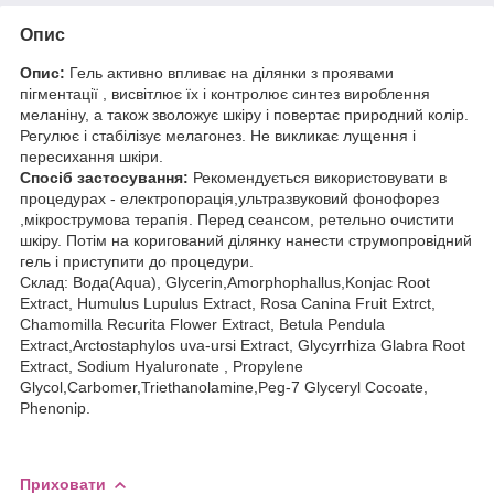
Опис
Опис:
Гель активно впливає на ділянки з проявами
пігментації , висвітлює їх і контролює синтез вироблення
меланіну, а також зволожує шкіру і повертає природний колір.
Регулює і стабілізує мелагонез. Не викликає лущення і
пересихання шкіри.
Спосіб застосування:
Рекомендується використовувати в
процедурах - електропорація,ультразвуковий фонофорез
,мікрострумова терапія. Перед сеансом, ретельно очистити
шкіру. Потім на коригований ділянку нанести струмопровідний
гель і приступити до процедури.
Склад: Вода(Aqua), Glycerin,Amorphophallus,Konjac Root
Extract, Humulus Lupulus Extract, Rosa Canina Fruit Extrct,
Chamomilla Recurita Flower Extract, Betula Pendula
Extract,Arctostaphylos uva-ursi Extract, Glycyrrhiza Glabra Root
Extract, Sodium Hyaluronate , Propylene
Glycol,Carbomer,Triethanolamine,Peg-7 Glyceryl Cocoate,
Phenonip.
Приховати