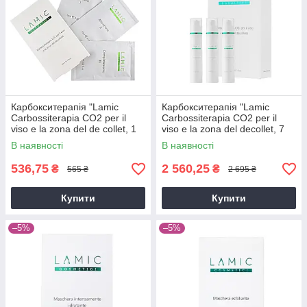
Карбокситерапія "Lamic
Карбокситерапія "Lamic
Carbossiterapia CO2 per il
Carbossiterapia CO2 per il
viso e la zona del de collet, 1
viso e la zona del decollet, 7
procedure", 30 мл
procedure", 150 мл
В наявності
В наявності
536,75
2 560,25
₴
₴
565 ₴
2 695 ₴
Купити
Купити
–5%
–5%