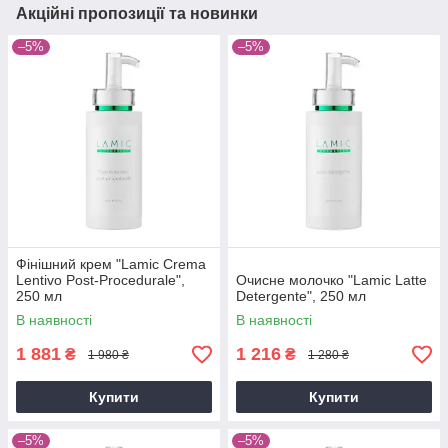
Акційні пропозиції та новинки
–5%
–5%
Фінішний крем "Lamic Crema
Lentivo Post-Procedurale",
Очисне молочко "Lamic Latte
250 мл
Detergente", 250 мл
В наявності
В наявності
1 881
1 216
₴
₴
1 980 ₴
1 280 ₴
Купити
Купити
–5%
–5%