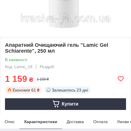
Апаратний Очищаючий гель "Lamic Gel
Schiarente", 250 мл
В наявності
Код: Lamic_18
Роздріб
1 159
₴
1 220 ₴
Економія
61 ₴
Залишилось
23 дні
Купити
Опис
Характеристики
Доставка
Оплата
Умови 