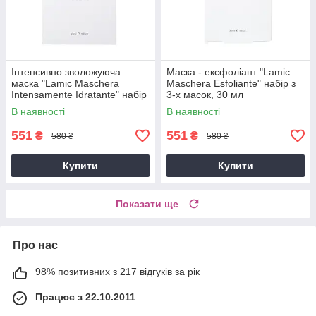
Інтенсивно зволожуюча
Маска - ексфоліант "Lamic
маска "Lamic Maschera
Maschera Esfoliante" набір з
Intensamente Idratante" набір
3-х масок, 30 мл
з 3-х масок, 30 мл
В наявності
В наявності
551
551
₴
₴
580 ₴
580 ₴
Купити
Купити
Показати ще
Про нас
98% позитивних з 217 відгуків за рік
Працює з 22.10.2011