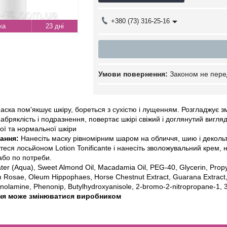
+380 (73) 316-25-16
23 дні
Законом не пере
ска пом'якшує шкіру, бореться з сухістю і лущенням. Розгладжує з
абряклість і подразнення, повертає шкірі свіжий і доглянутий вигля
хої та нормальної шкіри
вання:
Нанесіть маску рівномірним шаром на обличчя, шию і деколь
теся лосьйоном Lotion Tonificante і нанесіть зволожувальний крем, 
або по потреби.
er (Aqua), Sweet Almond Oil, Macadamia Oil, PEG-40, Glycerin, Prop
 Rosae, Oleum Hippophaes, Horse Chestnut Extract, Guarana Extract, Bi
anolamine, Phenonip, Butylhydroxyanisole, 2-bromo-2-nitropropane-1, 3
ня може змінюватися виробником