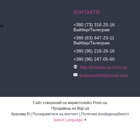
+380 (73) 316-25-16
на
Вайбер/Телеграм
+380 (63) 647-23-11
Вайбер/Телеграм
+380 (96) 216-25-16
+380 (96) 247-05-60
http://krasiva-ya.com.ua
krasivaya69@gmail.com
Сайт створений на маркетплейсі
Prom.ua
Продавець на Bigl.ua
Красива Я |
Поскаржитися на контент
|
Політика конфіденційності
Select Language
▼