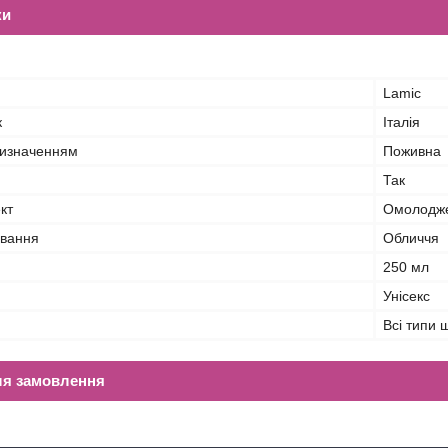
ки
Lamic
к
Італія
ризначенням
Поживна
Так
кт
Омолодже
ування
Обличчя
250 мл
Унісекс
Всі типи 
ля замовлення