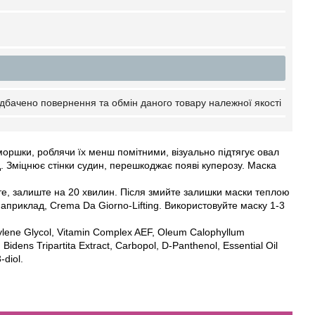
дбачено повернення та обмін даного товару належної якості
моршки, роблячи їх менш помітними, візуально підтягує овал
д. Зміцнює стінки судин, перешкоджає появі куперозу. Маска
те, залиште на 20 хвилин. Після змийте залишки маски теплою
наприклад, Crema Da Giorno-Lifting. Використовуйте маску 1-3
ylene Glycol, Vitamin Complex AEF, Oleum Calophyllum
dens Tripartita Extract, Carbopol, D-Panthenol, Essential Oil
-diol.