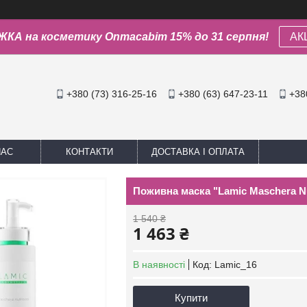
КА на косметику Onmacabim 15% до 31 серпня!
АК
+380 (73) 316-25-16
+380 (63) 647-23-11
+38
НАС
КОНТАКТИ
ДОСТАВКА І ОПЛАТА
Поживна маска "Lamic Maschera Nu
1 540 ₴
1 463 ₴
В наявності
Код:
Lamic_16
Купити