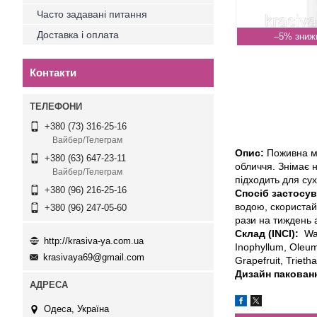
Часто задавані питання
Доставка і оплата
–5%
Контакти
+380 (73) 316-25-16
Вайбер/Телеграм
Опис:
Поживна ма
+380 (63) 647-23-11
обличчя. Знімає н
Вайбер/Телеграм
підходить для су
+380 (96) 216-25-16
Спосіб застосу
водою, скористай
+380 (96) 247-05-60
рази на тиждень 
Склад (INCI):
Wat
http://krasiva-ya.com.ua
Inophyllum, Oleum
krasivaya69@gmail.com
Grapefruit, Trieth
Дизайн пакован
Одеса, Україна