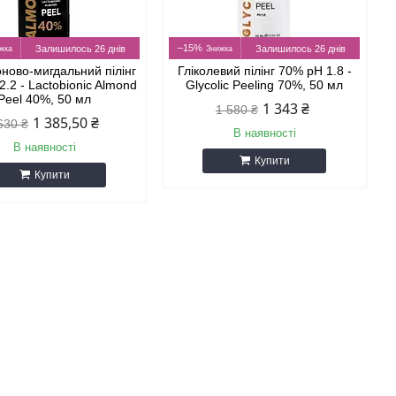
–15%
Залишилось 26 днів
Залишилось 26 днів
оново-мигдальний пілінг
Гліколевий пілінг 70% pH 1.8 -
.2 - Lactobionic Almond
Glycolic Peeling 70%, 50 мл
Peel 40%, 50 мл
1 343 ₴
1 580 ₴
1 385,50 ₴
630 ₴
В наявності
В наявності
Купити
Купити