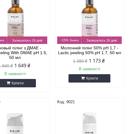
–15%
Залишилось 26 днів
Залишилось 26 днів
овый пілінг з ДМАЕ -
Молочний пілінг 50% рН 1,7 -
eeling With DMAE рН 1.5,
Lactic peeling 50% рН 1.7, 50 мл
50 мл
1 173 ₴
1 380 ₴
1 649 ₴
1 940 ₴
В наявності
В наявності
Купити
Купити
9
9021