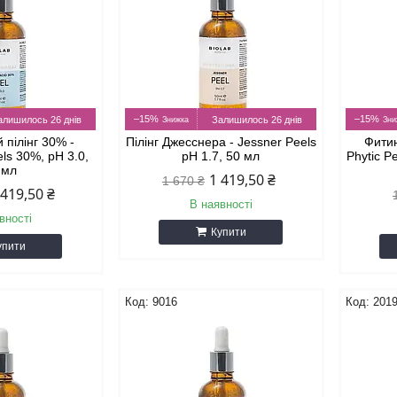
–15%
–15%
алишилось 26 днів
Залишилось 26 днів
 пілінг 30% -
Пілінг Джесснера - Jessner Peels
Фитин
els 30%, pH 3.0,
pH 1.7, 50 мл
Phytic P
 мл
1 419,50 ₴
1 670 ₴
 419,50 ₴
В наявності
вності
Купити
упити
9016
201