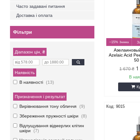
Часто задавані питання
Доставка і оплата
Фільтри
–15%
З
Азелаиновый
Діапазон цін, ₴
Azelaic Acid Pe
50
1
1 670 ₴
Наявність
В ная
В наявності
13
К
Призначення і результат
Вирівнювання тону обличчя
9
9015
Збереження пружності шкіри
8
Відлущування відмерлих клітин
шкіри
7