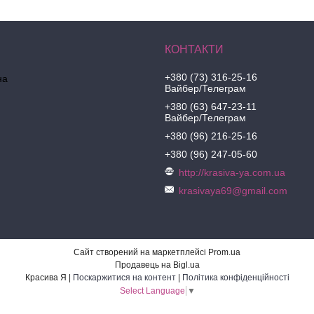
+380 (73) 316-25-16
на
Вайбер/Телеграм
+380 (63) 647-23-11
Вайбер/Телеграм
+380 (96) 216-25-16
+380 (96) 247-05-60
http://krasiva-ya.com.ua
krasivaya69@gmail.com
Сайт створений на маркетплейсі
Prom.ua
Продавець на Bigl.ua
Красива Я |
Поскаржитися на контент
|
Політика конфіденційності
Select Language
▼