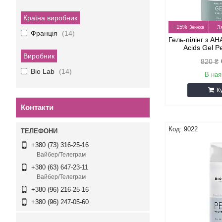
Країна виробник
–15%
З
Франція
14
Гель-пілінг з A
Acids Gel P
Виробник
820 ₴
Bio Lab
14
В ная
К
Контакти
9022
+380 (73) 316-25-16
Вайбер/Телеграм
+380 (63) 647-23-11
Вайбер/Телеграм
+380 (96) 216-25-16
+380 (96) 247-05-60