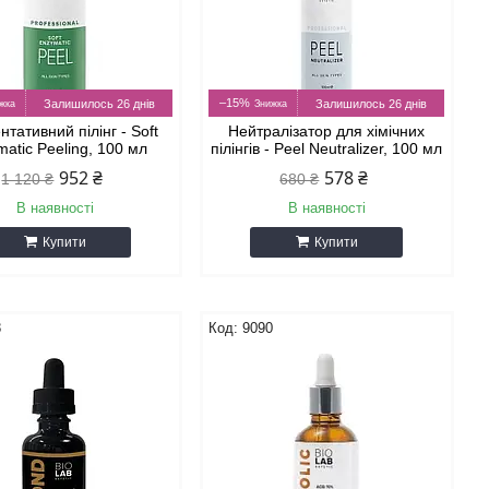
–15%
Залишилось 26 днів
Залишилось 26 днів
тативний пілінг - Soft
Нейтралізатор для хімічних
atic Peeling, 100 мл
пілінгів - Peel Neutralizer, 100 мл
952 ₴
578 ₴
1 120 ₴
680 ₴
В наявності
В наявності
Купити
Купити
8
9090