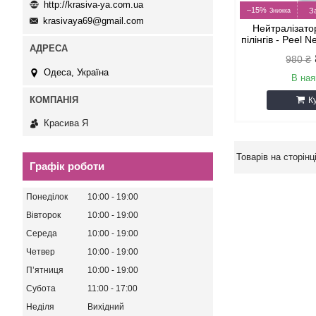
http://krasiva-ya.com.ua
–15%
З
krasivaya69@gmail.com
Нейтралізато
пілінгів - Peel N
980 ₴
Одеса, Україна
В ная
К
Красива Я
Графік роботи
Понеділок
10:00
19:00
Вівторок
10:00
19:00
Середа
10:00
19:00
Четвер
10:00
19:00
Пʼятниця
10:00
19:00
Субота
11:00
17:00
Неділя
Вихідний