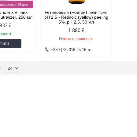
алишилось 26 днів
р для хімічних
Ретиноевый (жовтий) пілінг 5%,
eutralizer, 250 мл
pH 2.5 - Retinoic (yellow) peeling
5%, pH 2.5, 50 мл
833 ₴
1 880 ₴
вності
Немає в наявності
упити
+380 (73) 316-25-16