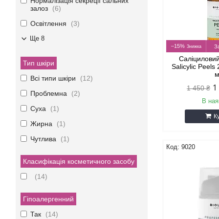
Нормалізація секреції сальних
залоз
6
Освітлення
3
Ще 8
–15%
З
Саліциловий
Тип шкіри
Salicylic Peels
Всі типи шкіри
12
1
1 450 ₴
Проблемна
2
В ная
Суха
1
К
Жирна
1
Чутлива
1
9020
Класифікація косметичного засобу
14
Гіпоалергенний
Так
14