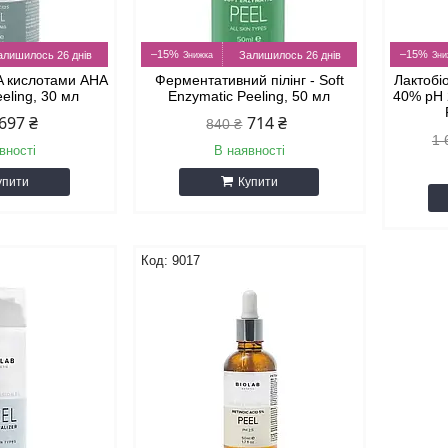
–15%
–15%
алишилось 26 днів
Залишилось 26 днів
HA кислотами AHA
Ферментативний пілінг - Soft
Лактобі
eeling, 30 мл
Enzymatic Peeling, 50 мл
40% рН 2
697 ₴
714 ₴
840 ₴
1 
вності
В наявності
упити
Купити
9017