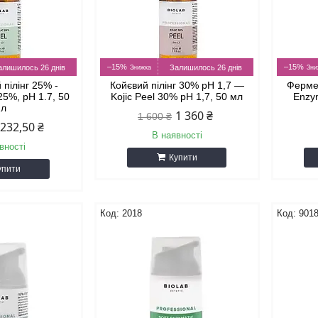
–15%
–15%
алишилось 26 днів
Залишилось 26 днів
 пілінг 25% -
Койєвий пілінг 30% pH 1,7 —
Фермен
 25%, рН 1.7, 50
Kojic Peel 30% pH 1,7, 50 мл
Enzym
мл
1 360 ₴
1 600 ₴
 232,50 ₴
В наявності
вності
Купити
упити
2018
901