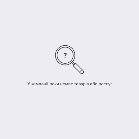
основного омолоджуючий догляд: використовуйте його в
якості класичної щоденної біодобавки для молодості шкіри і
краси волосся, яку слід пити курсами кілька разів на рік.
У компанії поки немає товарів або послуг