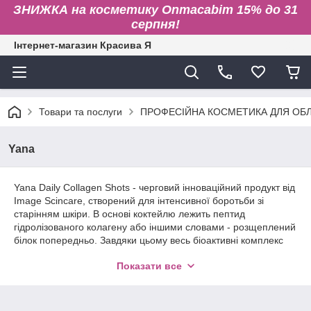
ЗНИЖКА на косметику Onmacabim 15% до 31
серпня!
Інтернет-магазин Красива Я
Товари та послуги
ПРОФЕСІЙНА КОСМЕТИКА ДЛЯ ОБЛИ
Yana
Yana Daily Collagen Shots - черговий інноваційний продукт від
Image Scincare, створений для інтенсивної боротьби зі
старінням шкіри. В основі коктейлю лежить пептид
гідролізованого колагену або іншими словами - розщеплений
білок попередньо. Завдяки цьому весь біоактивні комплекс
разом з колагеновою складової легко і в максимальній
Показати все
кількості засвоюється організмом, а самі молекули
фибриллярного білка накопичуються в шкірі і розгладжують
наявні зморшки. Унікальний висококонцентрований коктейль
ефективно застосовується не тільки як допоміжна терапія до