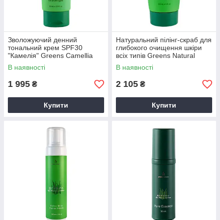
Зволожуючий денний
Натуральний пілінг-скраб для
тональний крем SPF30
глибокого очищення шкіри
"Камелія" Greens Camellia
всіх типів Greens Natural
Tinted Day Cream SPF30, 70
Peeling, 150 мл
В наявності
В наявності
мл
1 995
2 105
₴
₴
Купити
Купити