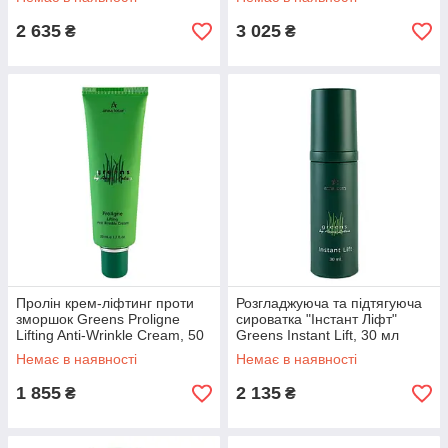
2 635
3 025
₴
₴
Пролін крем-ліфтинг проти
Розгладжуюча та підтягуюча
зморшок Greens Proligne
сироватка "Інстант Ліфт"
Lifting Anti-Wrinkle Cream, 50
Greens Instant Lift, 30 мл
мл
Немає в наявності
Немає в наявності
1 855
2 135
₴
₴