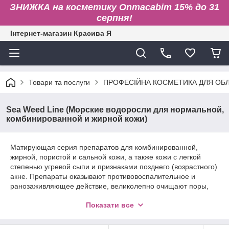
ЗНИЖКА на косметику Onmacabim 15% до 31
серпня!
Інтернет-магазин Красива Я
Товари та послуги
ПРОФЕСІЙНА КОСМЕТИКА ДЛЯ ОБЛИ
Sea Weed Line (Морские водоросли для нормальной,
комбинированной и жирной кожи)
Матирующая серия препаратов для комбинированной,
жирной, пористой и сальной кожи, а также кожи с легкой
степенью угревой сыпи и признаками позднего (возрастного)
акне. Препараты оказывают противовоспалительное и
ранозаживляющее действие, великолепно очищают поры,
выравнивают текстуру и тон жирной кожи, устраняют
Показати все
шероховатость и жирный блеск, нормализуют работу
сальных желез и хорошо увлажняют, делая кожу матовой и
бархатистой. Активні компоненти серії: Екстракт водоростей