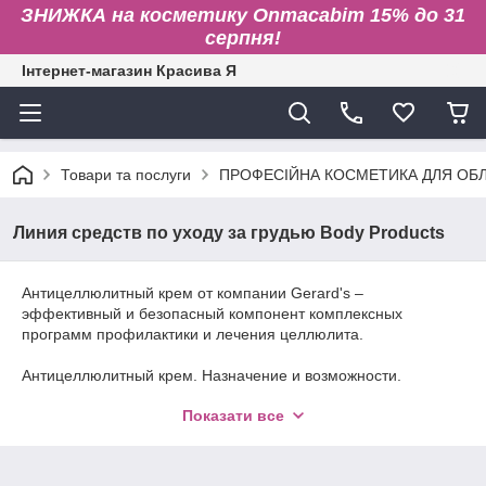
ЗНИЖКА на косметику Onmacabim 15% до 31
серпня!
Інтернет-магазин Красива Я
Товари та послуги
ПРОФЕСІЙНА КОСМЕТИКА ДЛЯ ОБЛИ
Линия средств по уходу за грудью Body Products
Антицеллюлитный крем от компании Gerard's –
эффективный и безопасный компонент комплексных
программ профилактики и лечения целлюлита.
Антицеллюлитный крем. Назначение и возможности.
Основная задача таких средств – произвести вывод
Показати все
межклеточной жидкости и расщепление жиров в подкожном
слое. Качественные косметические средства дают заметный
результат уже через пару недель использования.