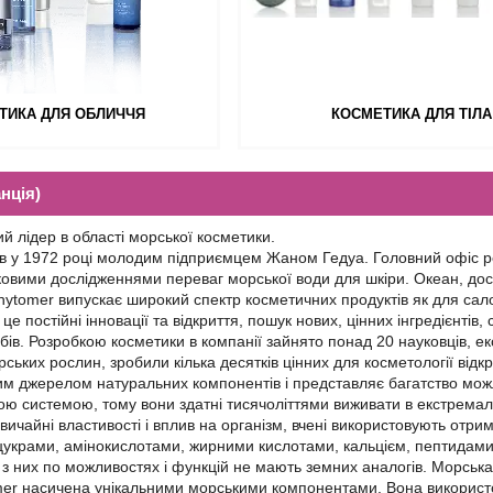
ТИКА ДЛЯ ОБЛИЧЧЯ
КОСМЕТИКА ДЛЯ ТІЛА
нція)
ий лідер в області морської косметики.
в у 1972 році молодим підприємцем Жаном Гедуа. Головний офіс ро
овими дослідженнями переваг морської води для шкіри. Океан, досл
Phytomer випускає широкий спектр косметичних продуктів як для сало
це постійні інновації та відкриття, пошук нових, цінних інгредієнтів
ів. Розробкою косметики в компанії зайнято понад 20 науковців, експ
ських рослин, зробили кілька десятків цінних для косметології відкр
м джерелом натуральних компонентів і представляє багатство можл
ю системою, тому вони здатні тисячоліттями виживати в екстремал
вичайні властивості і вплив на організм, вчені використовують отрим
 цукрами, амінокислотами, жирними кислотами, кальцієм, пептидами, 
 з них по можливостях і функцій не мають земних аналогів. Морська
er насичена унікальними морськими компонентами. Вона використов