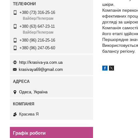
шкіри.
Компанія перекон
+380 (73) 316-25-16
ефективних процед
Вайбер/Телеграм
догляді за шкіро
+380 (63) 647-23-11
Компанія самості
Вайбер/Телеграм
його етапі здійс
Першорядне значе
+380 (96) 216-25-16
Використовується
+380 (96) 247-05-60
балансу регіону.
http://krasiva-ya.com.ua
krasivaya69@gmail.com
Одеса, Україна
Красива Я
Графік роботи