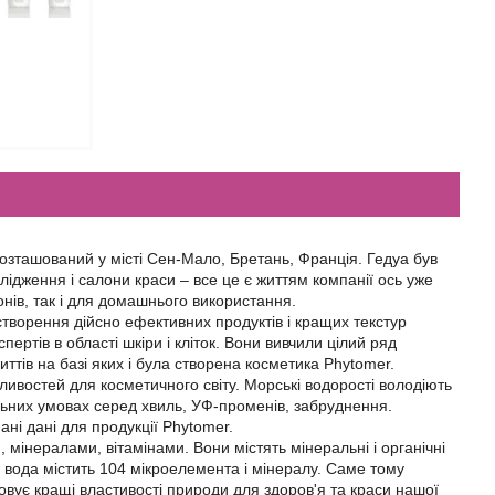
зташований у місті Сен-Мало, Бретань, Франція. Гедуа був
ідження і салони краси – все це є життям компанії ось уже
нів, так і для домашнього використання.
, створення дійсно ефективних продуктів і кращих текстур
ертів в області шкіри і кліток. Вони вивчили цілий ряд
иттів на базі яких і була створена косметика Phytomer.
ивостей для косметичного світу. Морські водорості володіють
ьних умовах серед хвиль, УФ-променів, забруднення.
ані дані для продукції Phytomer.
мінералами, вітамінами. Вони містять мінеральні і органічні
 вода містить 104 мікроелемента і мінералу. Саме тому
ує кращі властивості природи для здоров'я та краси нашої