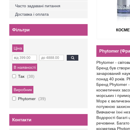
Часто задавані питання
Доставка і оплата
Фільтри
КОСМЕ
Ціна
Phytomer (Фра
Phytomer - світов
В наявності
Бренд був створи
зачарований наук
Так
38
понад 40 років. 
Бренд Phytomer - 
Виробник
косметичних засоб
морських і примор
Phytomer
39
Море є величезни
потужною захисно
Вивчаючи їхні нез
Водорості багаті
Контакти
речовини. Багато
косметика Phytom