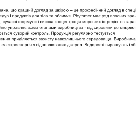
ана, що кращий догляд за шкірою – це професійний догляд в спеці
ур і продуктів для тіла та обличчя. Phytomer має ряд власних spa-
ю, сучасні формули і висока концентрація морських інгредієнтів га
йно управляє всіма етапами виробництва - від сировини до кінцевог
нюється суворий контроль. Продукція регулярно тестується
ння приділяється захисту навколишнього середовища. Виробнича, с
 електроенергія з відновлюваних джерел. Водорості вирощують і 