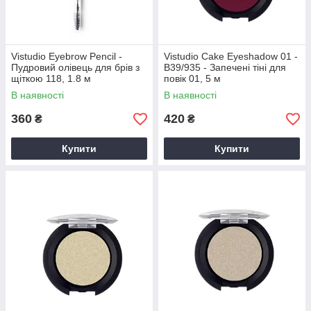
Vistudio Eyebrow Pencil -
Vistudio Cake Eyeshadow 01 -
Пудровий олівець для брів з
B39/935 - Запечені тіні для
щіткою 118, 1.8 м
повік 01, 5 м
В наявності
В наявності
360
420
₴
₴
Купити
Купити