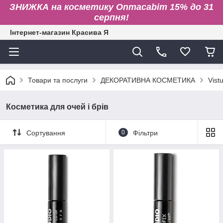
ЗНИЖКА на косметику Onmacabim 15% до 31
серпня!
Інтернет-магазин Красива Я
Товари та послуги
ДЕКОРАТИВНА КОСМЕТИКА
Vistu
Косметика для очей і брів
Сортування
0
Фільтри