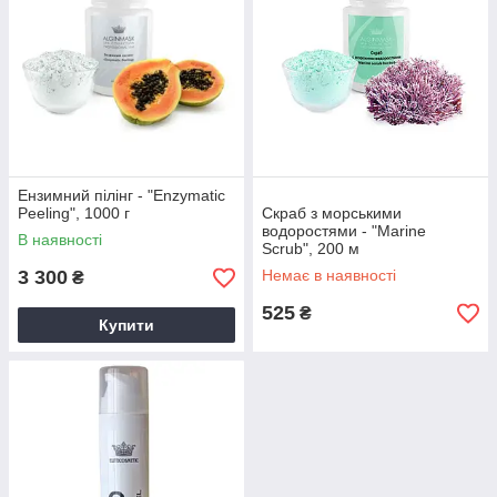
Ензимний пілінг - "Enzymatic
Peeling", 1000 г
Скраб з морськими
водоростями - "Marine
В наявності
Scrub", 200 м
3 300
Немає в наявності
₴
525
₴
Купити