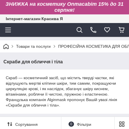
ЗНИЖКА на косметику Onmacabim 15% до 31
серпня!
Інтернет-магазин Красива Я
Товари та послуги
ПРОФЕСІЙНА КОСМЕТИКА ДЛЯ ОБЛИ
Скраби для обличчя і тіла
Скраб — косметичний засіб, що містить тверді частки, які
відлущують мертві клітини шкіри, тим самим, покращуючи
циркуляцію крові, і як наслідок, збагачує шкіру киснем,
вітамінами, роблячи її чистою, пружною і еластичною.
Французька компанія Alginmask пропонує Вашій увазі лінія
«Скраби для обличчя і тіла».
Сортування
0
Фільтри