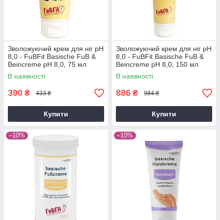
Зволожуючий крем для ніг рН
Зволожуючий крем для ніг рН
8,0 - FuBFit Basische FuB &
8,0 - FuBFit Basische FuB &
Beincreme pH 8,0, 75 мл
Beincreme pH 8,0, 150 мл
В наявності
В наявності
390
886
₴
₴
433 ₴
984 ₴
Купити
Купити
–10%
–10%