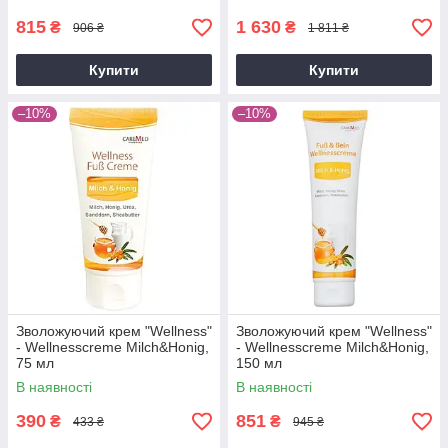
815
1 630
₴
₴
906 ₴
1 811 ₴
Купити
Купити
–10%
–10%
Зволожуючий крем "Wellness"
Зволожуючий крем "Wellness"
- Wellnesscreme Milch&Honig,
- Wellnesscreme Milch&Honig,
75 мл
150 мл
В наявності
В наявності
390
851
₴
₴
433 ₴
945 ₴