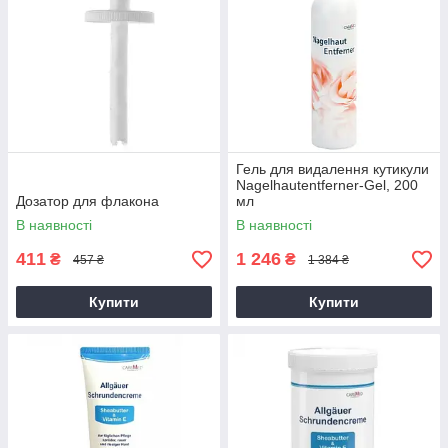
Гель для видалення кутикули
Nagelhautentferner-Gel, 200
Дозатор для флакона
мл
В наявності
В наявності
411
1 246
₴
₴
457 ₴
1 384 ₴
Купити
Купити