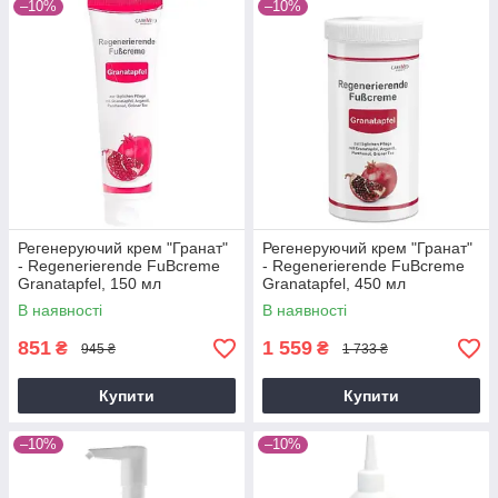
–10%
–10%
Регенеруючий крем "Гранат"
Регенеруючий крем "Гранат"
- Regenerierende FuBcreme
- Regenerierende FuBcreme
Granatapfel, 150 мл
Granatapfel, 450 мл
В наявності
В наявності
851
1 559
₴
₴
945 ₴
1 733 ₴
Купити
Купити
–10%
–10%