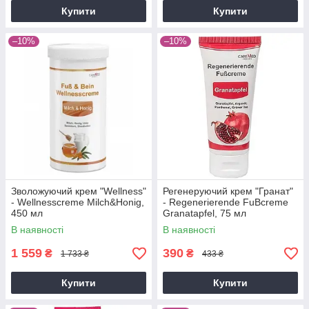
Купити
Купити
–10%
–10%
Зволожуючий крем "Wellness"
Регенеруючий крем "Гранат"
- Wellnesscreme Milch&Honig,
- Regenerierende FuBcreme
450 мл
Granatapfel, 75 мл
В наявності
В наявності
1 559
390
₴
₴
1 733 ₴
433 ₴
Купити
Купити