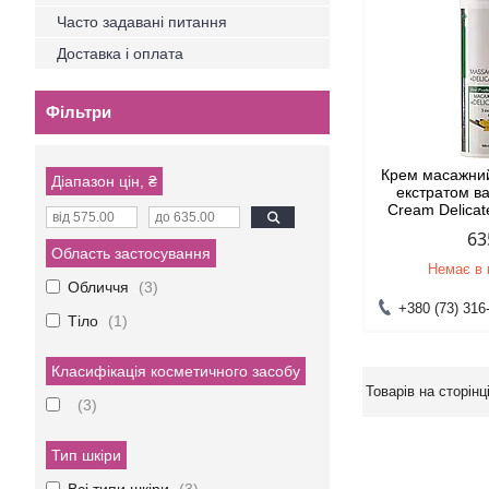
Часто задавані питання
Доставка і оплата
Фільтри
Крем масажний
Діапазон цін, ₴
екстратом в
Cream Delicat
63
Область застосування
Немає в 
Обличчя
3
+380 (73) 316
Тіло
1
Класифікація косметичного засобу
3
Тип шкіри