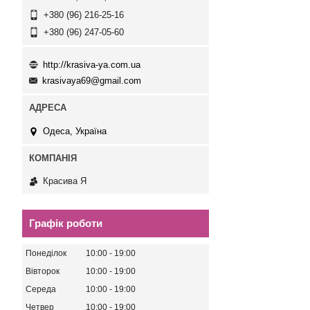
+380 (96) 216-25-16
+380 (96) 247-05-60
http://krasiva-ya.com.ua
krasivaya69@gmail.com
Одеса, Україна
Красива Я
Графік роботи
Понеділок
10:00
19:00
Вівторок
10:00
19:00
Середа
10:00
19:00
Четвер
10:00
19:00