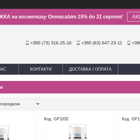
КА на косметику Onmacabim 15% до 31 серпня!
АК
+380 (73) 316-25-16
+380 (63) 647-23-11
+38
НАС
КОНТАКТИ
ДОСТАВКА І ОПЛАТА
би
GP1032
GP1