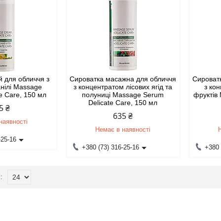
 для обличчя з
Сироватка масажна для обличчя
Сироват
анілі Massage
з концентратом лісових ягід та
з ко
e Care, 150 мл
полуниці Massage Serum
фруктів
Delicate Care, 150 мл
5 ₴
635 ₴
наявності
Немає в наявності
-25-16
+380 (73) 316-25-16
+380 