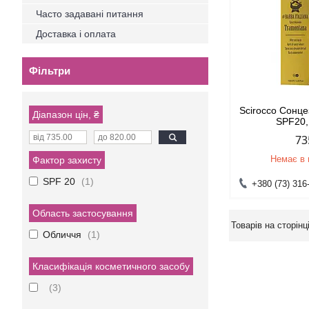
Часто задавані питання
Доставка і оплата
Фільтри
Scirocco Сонц
Діапазон цін, ₴
SPF20,
73
Немає в 
Фактор захисту
SPF 20
1
+380 (73) 316
Область застосування
Обличчя
1
Класифікація косметичного засобу
3