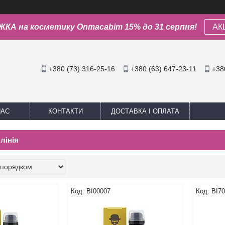
КА на косметику Onmacabim 15% до 31 серпня!
АК
+380 (73) 316-25-16
+380 (63) 647-23-11
+38
НАС
КОНТАКТИ
ДОСТАВКА І ОПЛАТА
лінія
BI00007
BI7