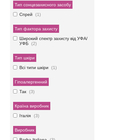
Тип сонцезахисного засобу
Спрей
1
Тип фактора захисту
Широкий спектр захисту від УФА/
УФБ
2
Тип шкіри
Всі типи шкіри
1
Гіпоалергенний
Так
3
Країна виробник
Італія
3
Виробник
Barba Italiana
3