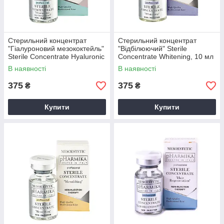
Стерильний концентрат
Стерильний концентрат
"Гіалуроновий мезококтейль"
"Відбілюючий" Sterile
Sterile Concentrate Hyaluronic
Concentrate Whitening, 10 мл
Mesococktail, 10 мл
В наявності
В наявності
375
375
₴
₴
Купити
Купити