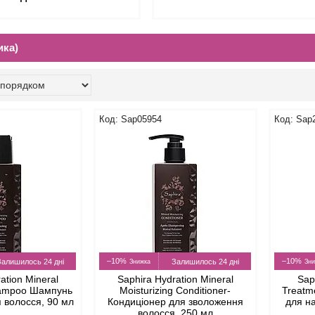
ика)
Sap05954
Sap
–10%
–10%
Залишилось 24 дні
Залишилось 24 дні
ation Mineral
Saphira Hydration Mineral
Sap
Shampoo Шампунь
Moisturizing Conditioner-
Treatm
 волосся, 90 мл
Кондиціонер для зволоження
для н
волосся, 250 мл