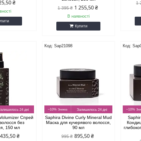
25,50 ₴
1 
1 255,50 ₴
1 395 ₴
вності
В наявності
упити
Купити
Sap21098
Sap
–10%
–10%
Залишилось 24 дні
Залишилось 24 дні
 Volumizer Спрей
Saphira Divine Curly Mineral Mud
Saphir
 волосся без
Маска для кучерявого волосся,
Кондиц
я, 150 мл
90 мл
глибоко
 435,50 ₴
895,50 ₴
995 ₴