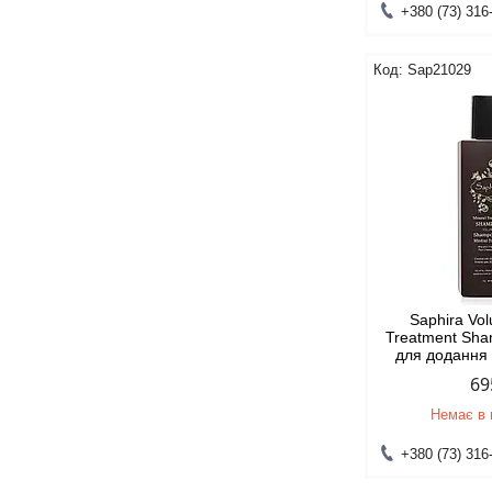
+380 (73) 316
Sap21029
Saphira Vo
Treatment Sh
для додання 
69
Немає в 
+380 (73) 316