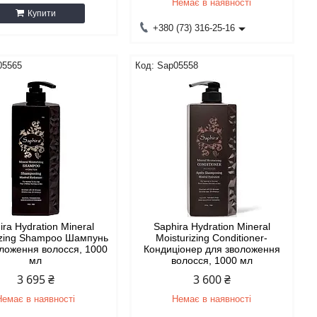
Немає в наявності
Купити
+380 (73) 316-25-16
05565
Sap05558
ira Hydration Mineral
Saphira Hydration Mineral
izing Shampoo Шампунь
Moisturizing Conditioner-
ложення волосся, 1000
Кондиціонер для зволоження
мл
волосся, 1000 мл
3 695 ₴
3 600 ₴
Немає в наявності
Немає в наявності