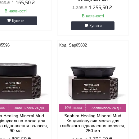
1 165,50 ₴
295 ₴
1 255,50 ₴
1 395 ₴
В наявності
В наявності
Купити
Купити
05596
Sap05602
–10%
Залишилось 24 дні
Залишилось 24 дні
a Healing Mineral Mud
Saphira Healing Mineral Mud
іонувальна маска для
Кондиціонуюча маска для
го відновлення волосся,
глибокого відновлення волосся,
90 мл
250 мл