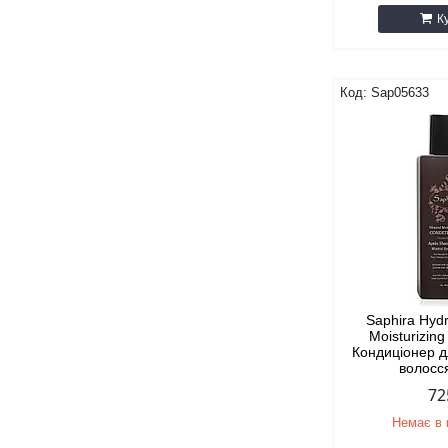
К
Sap05633
Saphira Hydr
Moisturizing
Кондиціонер 
волосс
72
Немає в 