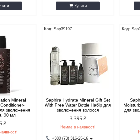
упити
Купити
Sap39197
Sap
ation Mineral
Saphira Hydrate Mineral Gift Set
Saph
 Conditioner-
With Free Water Bottle Набір для
Moistur
для зволоження
зволоження волосся
для зво
я, 90 мл
3 395 ₴
5 ₴
Немає в наявності
наявності
+380 (73) 316-25-16