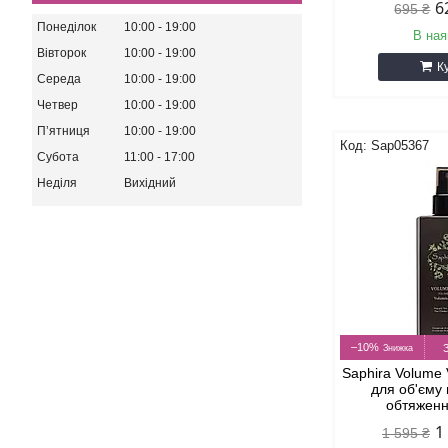
6
695 ₴
Понеділок
10:00
19:00
В ная
Вівторок
10:00
19:00
К
Середа
10:00
19:00
Четвер
10:00
19:00
Пʼятниця
10:00
19:00
Sap05367
Субота
11:00
17:00
Неділя
Вихідний
–10%
Saphira Volume
для об'єму
обтяженн
1
1 595 ₴