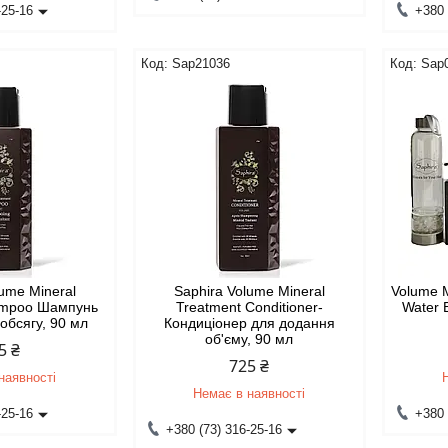
-25-16
+380 
Sap21036
Sap
lume Mineral
Saphira Volume Mineral
Volume M
ampoo Шампунь
Treatment Conditioner-
Water 
обсягу, 90 мл
Кондиціонер для додання
об'єму, 90 мл
5 ₴
725 ₴
наявності
Немає в наявності
-25-16
+380 
+380 (73) 316-25-16