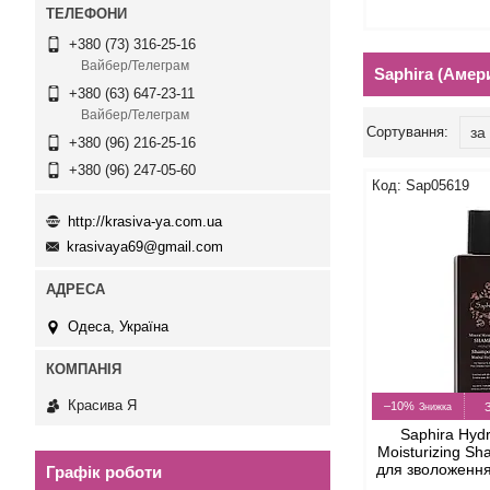
+380 (73) 316-25-16
Вайбер/Телеграм
Saphira (Амер
+380 (63) 647-23-11
Вайбер/Телеграм
+380 (96) 216-25-16
+380 (96) 247-05-60
Sap05619
http://krasiva-ya.com.ua
krasivaya69@gmail.com
Одеса, Україна
Красива Я
–10%
Saphira Hydr
Moisturizing 
для зволоження
Графік роботи