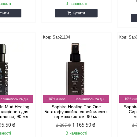
вності
В наявності
упити
Купити
Sap21104
Sap
–10%
–10%
Залишилось 24 дні
Залишилось 24 дні
 In Mud Healing
Saphira Healing The One
Saphir
ндиціонер для
Багатофункційна спрей-маска з
Сир
волосся, 90 мл
термозахистом, 90 мл
м
95,50 ₴
1 165,50 ₴
1 295 ₴
1 
вності
В наявності