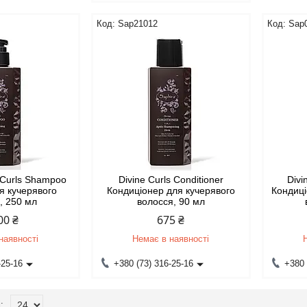
Sap21012
Sap
e Curls Shampoo
Divine Curls Conditioner
Divi
я кучерявого
Кондиціонер для кучерявого
Кондиці
, 250 мл
волосся, 90 мл
00 ₴
675 ₴
наявності
Немає в наявності
-25-16
+380 (73) 316-25-16
+380 