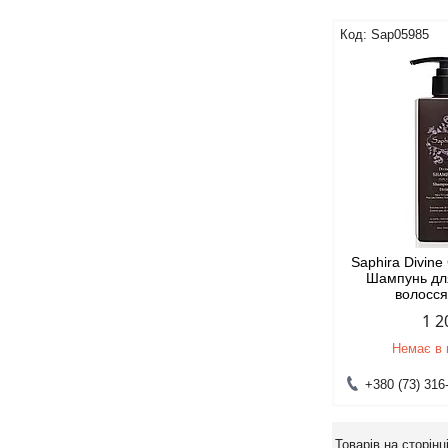
Sap05985
Saphira Divin
Шампунь дл
волосся
1 2
Немає в 
+380 (73) 316