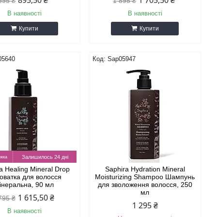
895,50 ₴
1 705,50 ₴
995 ₴
1 895 ₴
В наявності
В наявності
Купити
Купити
05640
Sap05947
Залишилось 24 дні
a Healing Mineral Drop
Saphira Hydration Mineral
оватка для волосся
Moisturizing Shampoo Шампунь
інеральна, 90 мл
для зволоження волосся, 250
мл
1 615,50 ₴
795 ₴
1 295 ₴
В наявності